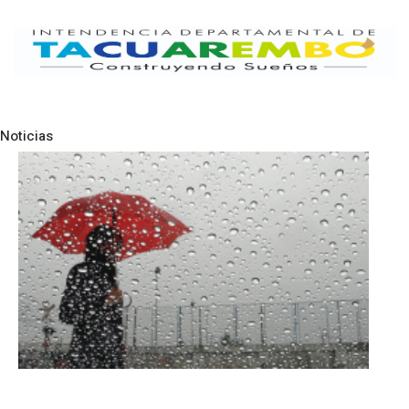
realizar la maniobra mas segura y así poder retirar al
masculino y entregarlo a los servicios médicos.
Mediante camilla y metodos manuales se logro
realizar el rescate del masculino mayor de edad
siendo entregado a la emergencia móvil quienes lo
trasladan al hospital de Paso de los Toros.
Finalizadas las operaciones se entregó la escena bajo
acta a personal policial en el lugar quienes se
encontraban presentes y fueron colaboradores en
tareas de rescate.
Policía científica realizará informe para determinar
causas del siniestro