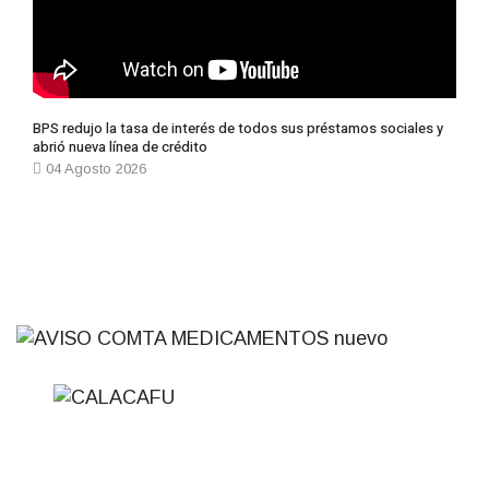
Recientes
Favoritas
NOTICIAS
Tormentas muy fuertes, puntualmente severas, y
posterior formación de un ciclón extratropical
05 Agosto 2026
NOTICIAS
Futuro de Club Náutico y Estancia de los
Bálsamo
04 Agosto 2026
NOTICIAS
La Intendencia de Tacuarembó reconoce a
Jóvenes Tacuaremboneses Destacados
04 Agosto 2026
NOTICIAS