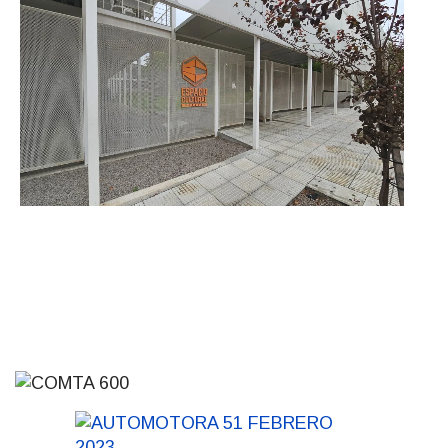
discapacidad
03-08-2026
POLICIALES
Siniestro laboral con tiernizadora
de carne
01-08-2026
NOTICIAS
Inauguran Destacamento de la
Republicana en Durazno
31-07-2026