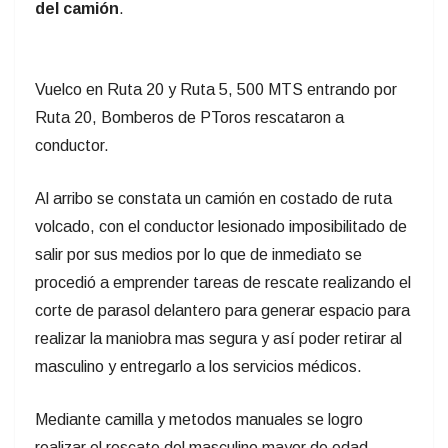
Comisaría 3.º de Paso de Los Toros, tomó
conocimiento de siniestro de tránsito grave, ocurrido
en el kilómetro 1 de Ruta N.° 20, el día de ayer en
horas de la tarde.
Al lugar asistieron los efectivos de la Unidad,
constatando que se trató del vuelco de un camión
conducido por un hombre de 50 años que quedó
atrapado en el interior del vehículo.
Fue derivado a centro asistencial de la ciudad de
Tacuarembó con diagnóstico “politraumatizado
moderado”.
Al lugar concurrió Policía Científica y Dirección
Nacional de Policía Caminera.