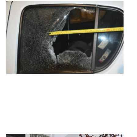
Actualización sobre la agenda de
vacunación contra el
meningococo
03-08-2026
NOTICIAS
UTE hizo llamado laboral para
personas en situación de