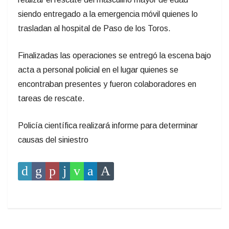
Bomberos de PToros rescataron al conductor
del camión
.
Vuelco en Ruta 20 y Ruta 5, 500 MTS entrando por
Ruta 20, Bomberos de PToros rescataron a
conductor.
Al arribo se constata un camión en costado de ruta
volcado, con el conductor lesionado imposibilitado de
salir por sus medios por lo que de inmediato se
procedió a emprender tareas de rescate realizando el
corte de parasol delantero para generar espacio para