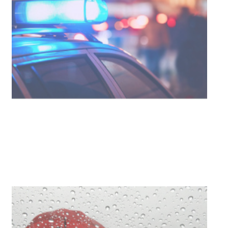
NOTICIAS
Facultad de Artes llega a Durazno
con dos cursos de formación
03-08-2026
NOTICIAS
Clases de Muai Thai en Complejo
Charrúa