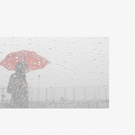
Facultad de Artes llega a Durazno
con dos cursos de formación
03-08-2026
NOTICIAS
Clases de Muai Thai en Complejo
Charrúa