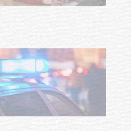
Investigación de policías de
Tacuarembó permitió recuperar en
Brasil una camioneta hurtada en
Villa Ansina
04-08-2026
NOTICIAS