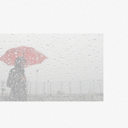
Facultad de Artes llega a Durazno
con dos cursos de formación
03-08-2026
NOTICIAS
Clases de Muai Thai en Complejo
Charrúa