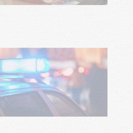
Investigación de policías de
Tacuarembó permitió recuperar en
Brasil una camioneta hurtada en
Villa Ansina
04-08-2026
NOTICIAS