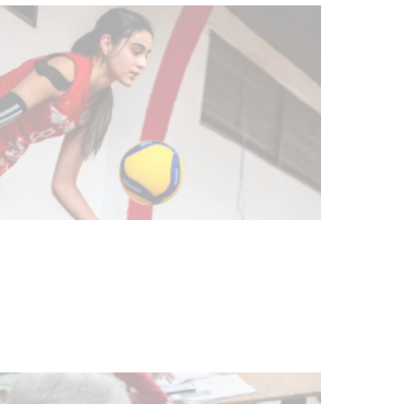
discapacidad
03-08-2026
POLICIALES
Siniestro laboral con tiernizadora
de carne
01-08-2026
NOTICIAS
Inauguran Destacamento de la
Republicana en Durazno
31-07-2026