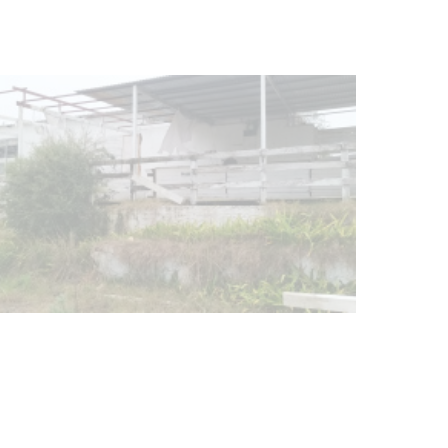
NOTICIAS
Turismo accesible para personas
con discapacidad y adultos
mayores
03-08-2026
NOTICIAS
Actualización sobre la agenda de
vacunación contra el
meningococo
03-08-2026
NOTICIAS
UTE hizo llamado laboral para
personas en situación de