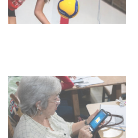
Actualización sobre la agenda de
vacunación contra el
meningococo
03-08-2026
NOTICIAS
UTE hizo llamado laboral para
personas en situación de
discapacidad
03-08-2026
POLICIALES