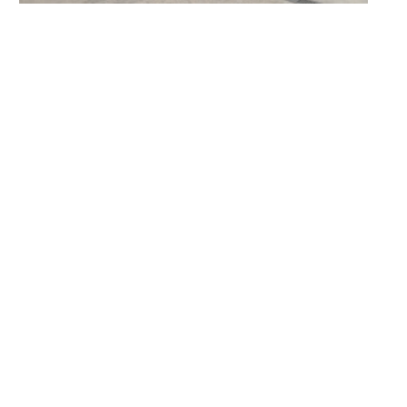
Investigación de policías de
Tacuarembó permitió recuperar en
Brasil una camioneta hurtada en
Villa Ansina
04-08-2026
NOTICIAS