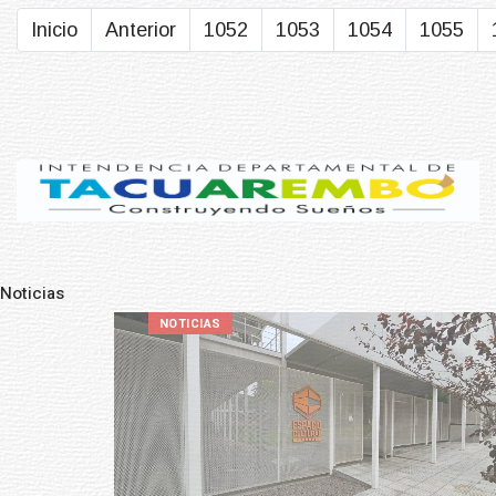
Inicio
Anterior
1052
1053
1054
1055
Noticias
Pre
N
NOTICIAS