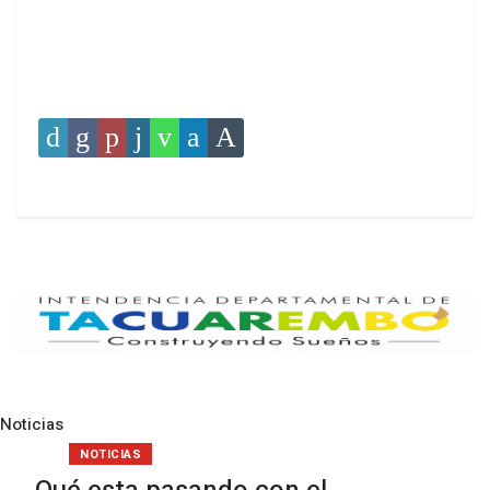
Noticias
Pre
N