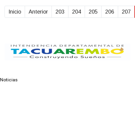
Inicio
Anterior
203
204
205
206
207
Noticias
Pre
N
NOTICIAS