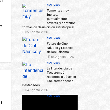
la
NOTICIAS
Tormentas muy
fuertes,
puntualmente
severas, y posterior
,
formación de un ciclón extratropical
05 Agosto 2026
NOTICIAS
Futuro de Club
Náutico y Estancia
de los Bálsamo
04 Agosto 2026
NOTICIAS
La Intendencia de
Tacuarembó
reconoce a Jóvenes
Tacuaremboneses
Destacados
04 Agosto 2026
NOTICIAS
d.