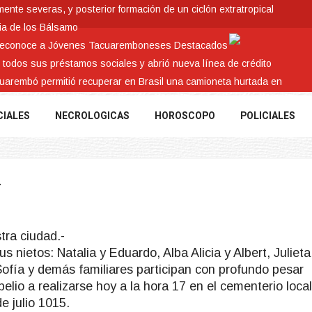
nte severas, y posterior formación de un ciclón extratropical
ia de los Bálsamo
 reconoce a Jóvenes Tacuaremboneses Destacados
e todos sus préstamos sociales y abrió nueva línea de crédito
cuarembó permitió recuperar en Brasil una camioneta hurtada en
CIALES
NECROLOGICAS
HOROSCOPO
POLICIALES
.
tra ciudad.-
us nietos: Natalia y Eduardo, Alba Alicia y Albert, Julieta
Sofía y demás familiares participan con profundo pesar
pelio a realizarse hoy a la hora 17 en el cementerio local
e julio 1015.