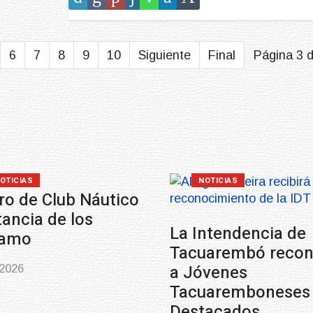
6
7
8
9
10
Siguiente
Final
Página 3 
OTICIAS
NOTICIAS
ro de Club Náutico
tancia de los
La Intendencia de
samo
Tacuarembó reco
a Jóvenes
-2026
Tacuaremboneses
Destacados