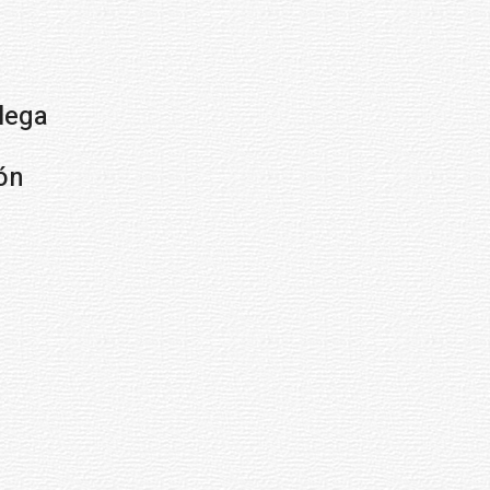
llega
ón