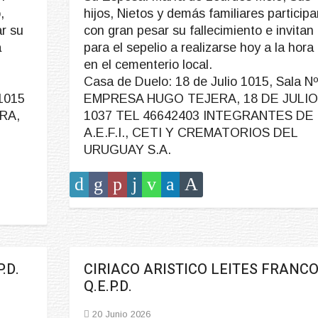
,
hijos, Nietos y demás familiares participa
ar su
con gran pesar su fallecimiento e invitan
a
para el sepelio a realizarse hoy a la hora
en el cementerio local.
Casa de Duelo: 18 de Julio 1015, Sala Nº
 1015
EMPRESA HUGO TEJERA, 18 DE JULIO
RA,
1037 TEL 46642403 INTEGRANTES DE
A.E.F.I., CETI Y CREMATORIOS DEL
URUGUAY S.A.
.D.
CIRIACO ARISTICO LEITES FRANC
Q.E.P.D.
20 Junio 2026