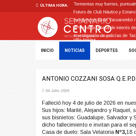
Tormentas muy fuertes, puntualme
ÚLTIMA HORA:
Futuro de Club Náutico y Estanc
La Intendencia de Tacuarembó
BPS redujo la tasa de interés d
Investigación de policías de Ta
Villa Ansina
INICIO
NOTICIAS
DEPORTES
SO
ANTONIO COZZANI SOSA Q.E.P.D
04 Julio 2026
Falleció hoy 4 de julio de 2026 en nues
Sus hijos: Marilé, Alejandro y Raquel, s
sus bisnietos: Guadalupe, Salvador y 
dicho fallecimiento e invitan para el se
Casa de duelo: Sala Velatoria
Nº3,
18 d