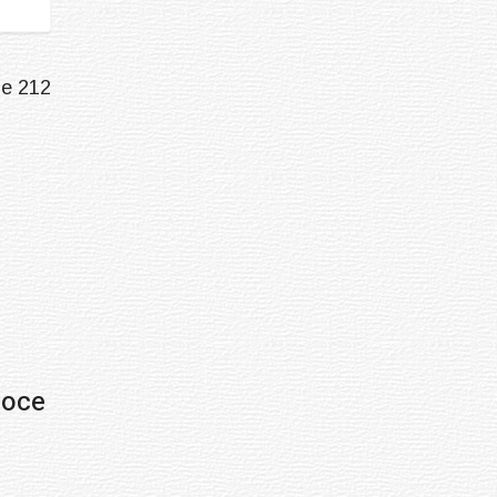
de 212
Prev
Next
noce