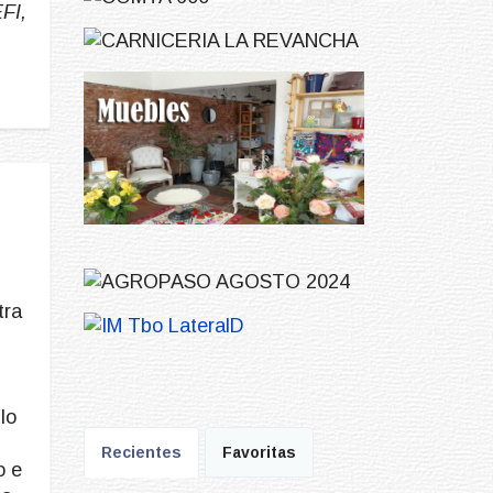
FI,
tra
lo
Recientes
Favoritas
o e