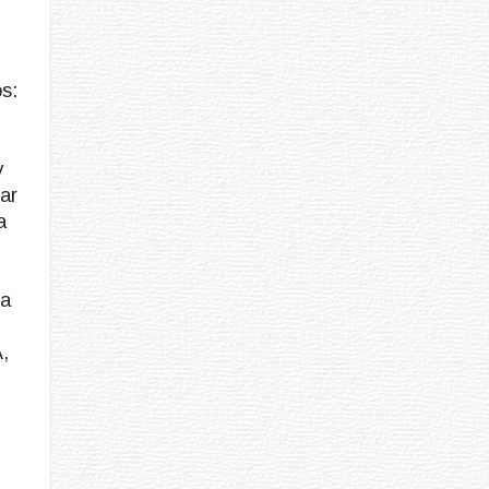
s:
y
ar
a
ra
,