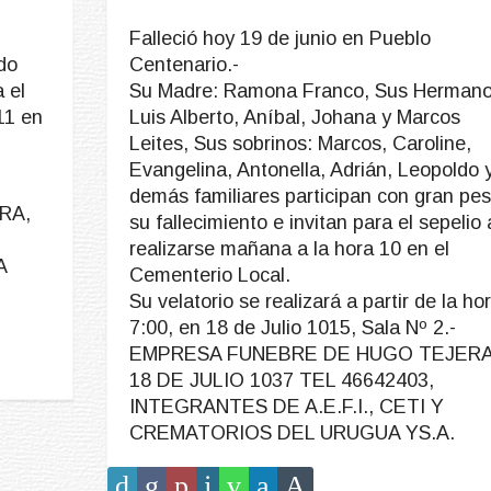
Falleció hoy 19 de junio en Pueblo
ndo
Centenario.-
 el
Su Madre: Ramona Franco, Sus Hermano
11 en
Luis Alberto, Aníbal, Johana y Marcos
Leites, Sus sobrinos: Marcos, Caroline,
Evangelina, Antonella, Adrián, Leopoldo 
demás familiares participan con gran pes
RA,
su fallecimiento e invitan para el sepelio 
realizarse mañana a la hora 10 en el
A
Cementerio Local.
Su velatorio se realizará a partir de la ho
7:00, en 18 de Julio 1015, Sala Nº 2.-
EMPRESA FUNEBRE DE HUGO TEJERA
18 DE JULIO 1037 TEL 46642403,
INTEGRANTES DE A.E.F.I., CETI Y
CREMATORIOS DEL URUGUA YS.A.