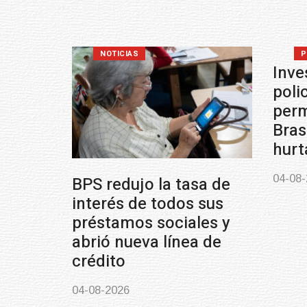
NOTICIAS
P
Inve
poli
perm
Bras
hurt
04-08
BPS redujo la tasa de
interés de todos sus
préstamos sociales y
abrió nueva línea de
crédito
04-08-2026