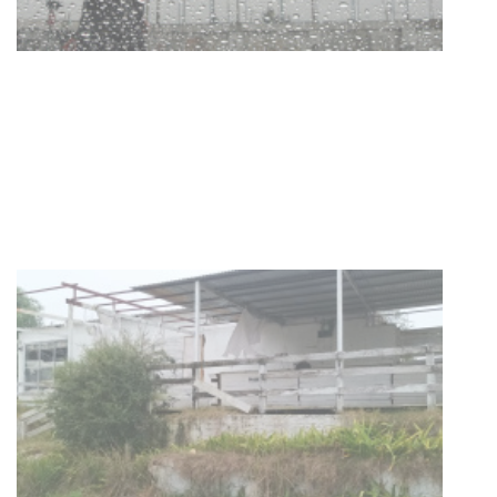
con discapacidad y adultos
mayores
03-08-2026
NOTICIAS
Actualización sobre la agenda de
vacunación contra el
meningococo
03-08-2026
NOTICIAS
UTE hizo llamado laboral para
personas en situación de
discapacidad
03-08-2026