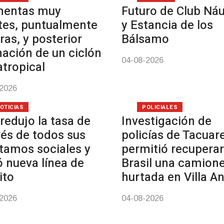
mentas muy
Futuro de Club Náu
tes, puntualmente
y Estancia de los
ras, y posterior
Bálsamo
ación de un ciclón
04-08-2026
atropical
-2026
OTICIAS
POLICIALES
redujo la tasa de
Investigación de
rés de todos sus
policías de Tacua
tamos sociales y
permitió recuperar
ó nueva línea de
Brasil una camion
ito
hurtada en Villa A
-2026
04-08-2026