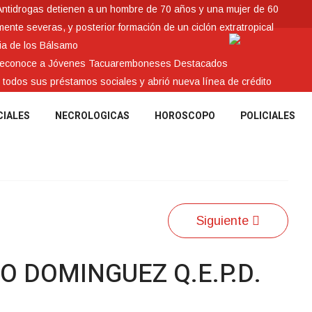
Antidrogas detienen a un hombre de 70 años y una mujer de 60
nte severas, y posterior formación de un ciclón extratropical
ia de los Bálsamo
 reconoce a Jóvenes Tacuaremboneses Destacados
e todos sus préstamos sociales y abrió nueva línea de crédito
CIALES
NECROLOGICAS
HOROSCOPO
POLICIALES
Siguiente
O DOMINGUEZ Q.E.P.D.