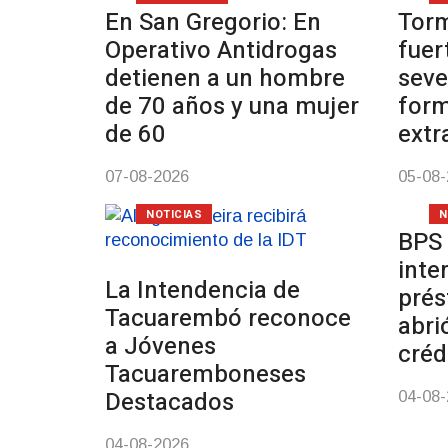
En San Gregorio: En
Tor
Operativo Antidrogas
fuer
detienen a un hombre
seve
de 70 años y una mujer
form
de 60
extr
07-08-2026
05-08
NOTICIAS
N
BPS 
inte
La Intendencia de
prés
Tacuarembó reconoce
abri
a Jóvenes
créd
Tacuaremboneses
Destacados
04-08
04-08-2026