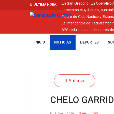
En San Gregorio: En Operativo 
ÚLTIMA HORA:
Tormentas muy fuertes, puntualme
Futuro de Club Náutico y Estanc
La Intendencia de Tacuarembó
BPS redujo la tasa de interés d
INICIO
NOTICIAS
DEPORTES
SO
Anterior
CHELO GARRID
11 Junio 2026
Visto: 1362