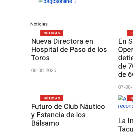
Noticias
NOTICIAS
P
Nueva Directora en
En S
Hospital de Paso de los
Oper
Toros
deti
de 7
08-08-2026
de 6
07-08
NOTICIAS
N
Futuro de Club Náutico
y Estancia de los
La I
Bálsamo
Tac