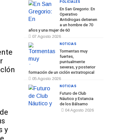
POLICIALES
En San Gregorio: En
Operativo
Antidrogas detienen
a un hombre de 70
Prev
Next
años y una mujer de 60
07 Agosto 2026
NOTICIAS
ente
Tormentas muy
fuertes,
r
puntualmente
severas, y posterior
iclón
formación de un ciclón extratropical
05 Agosto 2026
NOTICIAS
Futuro de Club
Náutico y Estancia
de los Bálsamo
 de
04 Agosto 2026
us
s y
de