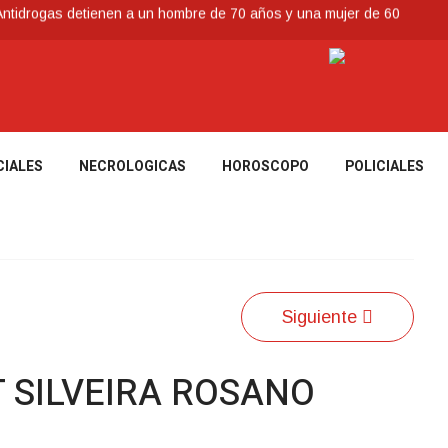
Antidrogas detienen a un hombre de 70 años y una mujer de 60
nte severas, y posterior formación de un ciclón extratropical
ia de los Bálsamo
 reconoce a Jóvenes Tacuaremboneses Destacados
 Paso de los Toros
CIALES
NECROLOGICAS
HOROSCOPO
POLICIALES
Siguiente
 SILVEIRA ROSANO