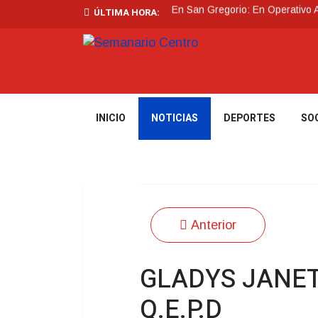
En San Gregorio: En Operativo 
ÚLTIMA HORA:
Tormentas muy fuertes, puntualme
Futuro de Club Náutico y Estanc
La Intendencia de Tacuarembó
Nueva Directora en Hospital de
INICIO
NOTICIAS
DEPORTES
SO
Anterior
GLADYS JANET
Q.E.P.D