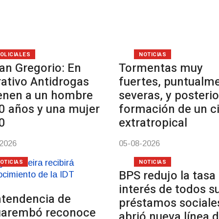
OLICIALES
NOTICIAS
an Gregorio: En
Tormentas muy
ativo Antidrogas
fuertes, puntualm
enen a un hombre
severas, y posterio
0 años y una mujer
formación de un c
0
extratropical
-2026
05-08-2026
OTICIAS
NOTICIAS
BPS redujo la tasa
interés de todos s
ntendencia de
préstamos sociale
uarembó reconoce
abrió nueva línea 