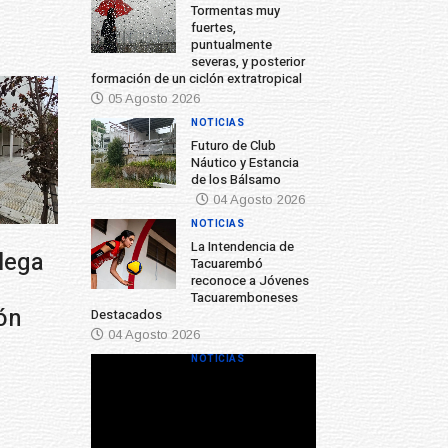
Tormentas muy
fuertes,
puntualmente
severas, y posterior
formación de un ciclón extratropical
05 Agosto 2026
NOTICIAS
Futuro de Club
Náutico y Estancia
de los Bálsamo
04 Agosto 2026
NOTICIAS
La Intendencia de
Tacuarembó
reconoce a Jóvenes
Tacuaremboneses
Destacados
04 Agosto 2026
NOTICIAS