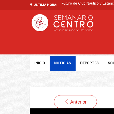
Futuro de Club Náutico y Estanc
ÚLTIMA HORA:
La Intendencia de Tacuarembó
BPS redujo la tasa de interés d
Investigación de policías de Ta
Villa Ansina
Tormentas muy fuertes, puntualme
INICIO
NOTICIAS
DEPORTES
SO
Anterior