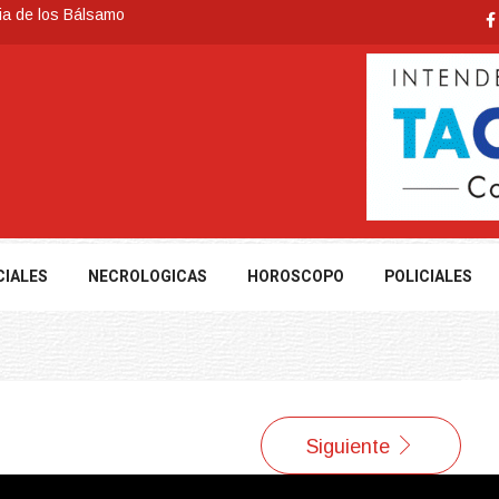
ia de los Bálsamo
 reconoce a Jóvenes Tacuaremboneses Destacados
e todos sus préstamos sociales y abrió nueva línea de crédito
cuarembó permitió recuperar en Brasil una camioneta hurtada en
nte severas, y posterior formación de un ciclón extratropical
CIALES
NECROLOGICAS
HOROSCOPO
POLICIALES
Siguiente