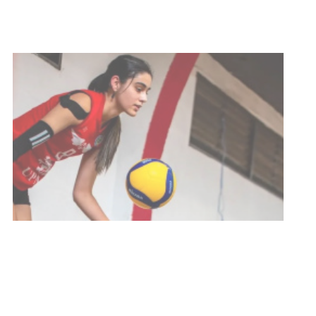
03-08-2026
NOTICIAS
Actualización sobre la agenda de
vacunación contra el
meningococo
03-08-2026
NOTICIAS
UTE hizo llamado laboral para
personas en situación de
discapacidad
03-08-2026
POLICIALES
Siniestro laboral con tiernizadora