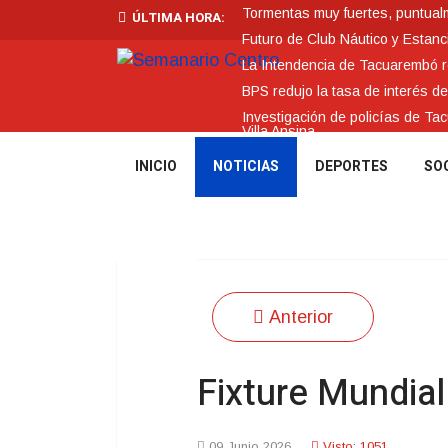
Tormentas muy fuertes, puntualme
ÚLTIMA HORA:
Futuro de Club Náutico y Estanc
La Intendencia de Tacuarembó
BPS redujo la tasa de interés d
Investigación de policías de Ta
Villa Ansina
INICIO
NOTICIAS
DEPORTES
SO
Anterior
Fixture Mundial
09 Junio 2026
Visto: 1051