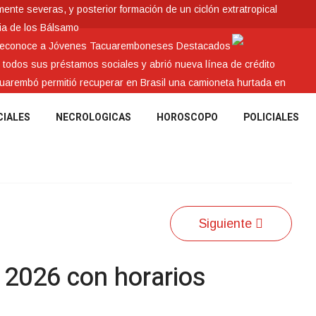
nte severas, y posterior formación de un ciclón extratropical
ia de los Bálsamo
 reconoce a Jóvenes Tacuaremboneses Destacados
e todos sus préstamos sociales y abrió nueva línea de crédito
cuarembó permitió recuperar en Brasil una camioneta hurtada en
CIALES
NECROLOGICAS
HOROSCOPO
POLICIALES
Siguiente
 2026 con horarios