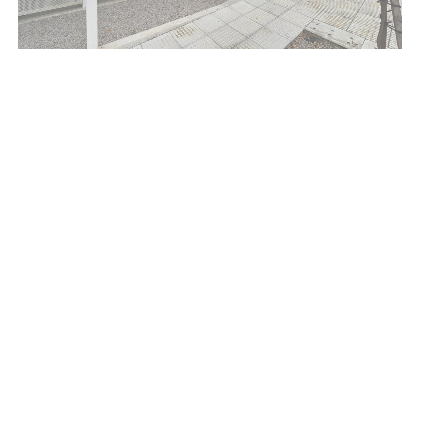
01-08-2026
NOTICIAS
Inauguran Destacamento de la
Republicana en Durazno
31-07-2026