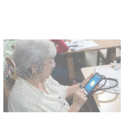
Actualización sobre la agenda de
vacunación contra el
meningococo
03-08-2026
NOTICIAS
UTE hizo llamado laboral para
personas en situación de
discapacidad