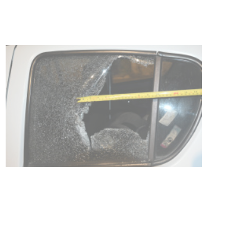
03-08-2026
POLICIALES
Siniestro laboral con tiernizadora
de carne
01-08-2026
NOTICIAS
Inauguran Destacamento de la
Republicana en Durazno
31-07-2026