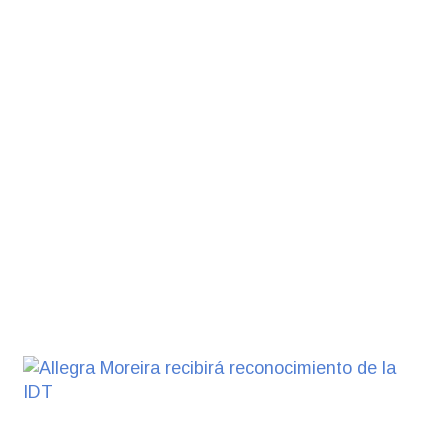
con dos cursos de formación
03-08-2026
NOTICIAS
Clases de Muai Thai en Comple
Charrúa
03-08-2026
NOTICIAS