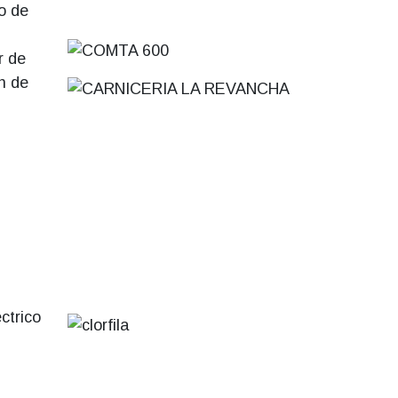
o de
r de
n de
ctrico