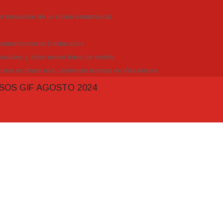
r formación de un ciclón extratropical
Tacuaremboneses Destacados
ociales y abrió nueva línea de crédito
erar en Brasil una camioneta hurtada en Villa Ansina