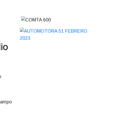
io
o
 campo