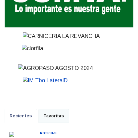
Recientes
Favoritas
NOTICIAS
Tormentas muy fuertes, puntualmente severas, y
posterior formación de un ciclón extratropical
05 Agosto 2026
NOTICIAS
Futuro de Club Náutico y Estancia de los
Bálsamo
04 Agosto 2026
NOTICIAS
La Intendencia de Tacuarembó reconoce a
Jóvenes Tacuaremboneses Destacados
04 Agosto 2026
NOTICIAS