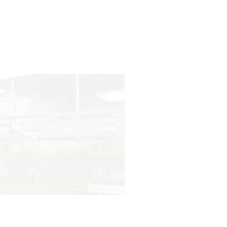
Turismo accesible para personas
con discapacidad y adultos
mayores
03-08-2026
NOTICIAS
Actualización sobre la agenda de