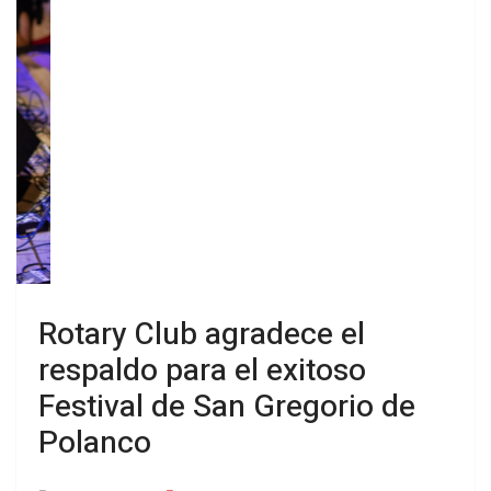
Festival de San Gregorio de
Polanco
20 Enero 2026
Visto: 751
Rotary Club de San Gregorio de Polanco agredeció a
todas las instituciones públicas y privadas, empresas
y a la comunidad en general por su invaluable
colaboración que hicieorn posible el exito de la 30ª
edición del Festival de San Gregorio.
El evento, que se celebró con un éxito rotundo y un
lleno total en ambas noches, reafirma su lugar como
uno de los acontecimientos culturales más
importantes de la región. La organización destacó el
apoyo fundamental de la Intendencia Departamental