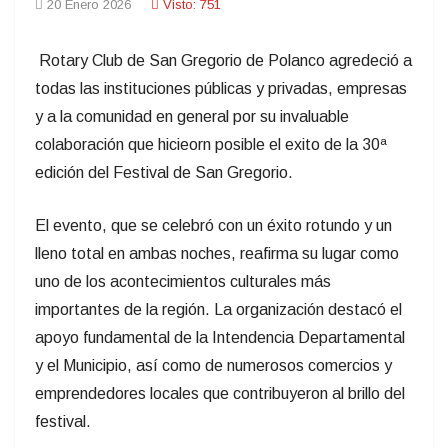
y el Municipio, así como de numerosos comercios y
emprendedores locales que contribuyeron al brillo del
festival.
Horacio Mederos, integrante del Rotary Club,
manifestó su alegría y gratitud: «Estamos cansados
pero felices. Fue un éxito total de público, el clima
acompañó y la gente respondió de una manera
increíble. No tenemos más que palabras de
agradecimiento para todo el mundo». El festival
contó con una grilla de artistas de primer nivel que
convocó a un público diverso y entusiasta.
En la primera noche, el reconocido cantante Lucas
Sugo, quien inició su carrera como solista en San
Gregorio, recibió un especial reconocimiento y brindó