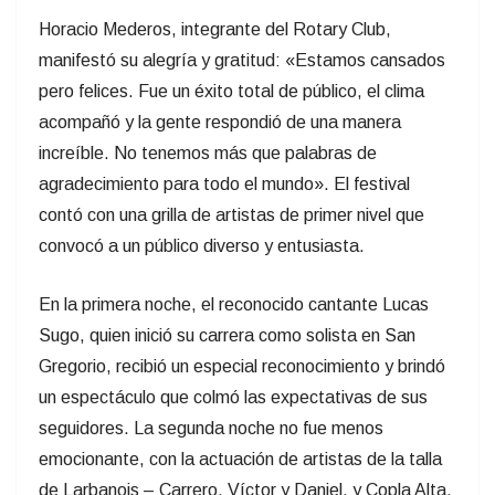
un espectáculo que colmó las expectativas de sus
seguidores. La segunda noche no fue menos
emocionante, con la actuación de artistas de la talla
de Larbanois – Carrero, Víctor y Daniel, y Copla Alta.
Uno de los momentos más emotivos fue cuando el
público coreó a capela «A Don José», un himno
popular que integra el repertorio de Larbanois –
Carrero. Además, en el marco del festival, se
reconoce la labor artística con la entrega de la «Musa
del Hum», resultando ganador el grupo «Sin
Estribos», quienes se destacaron por su propuesta
musical y su conexión con el público. El evento no solo
se destacó por su calidad artística, sino también por
su impecable organización.