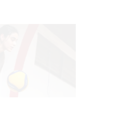
vacunación contra el
meningococo
03-08-2026
NOTICIAS
UTE hizo llamado laboral para
personas en situación de
discapacidad