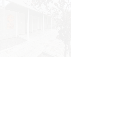
Inauguran Destacamento de la
Republicana en Durazno
31-07-2026