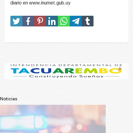
diario en www.inumet.gub.uy
Noticias
Pre
N
NOTICIAS