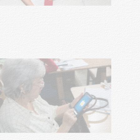
vacunación contra el
meningococo
03-08-2026
NOTICIAS
UTE hizo llamado laboral para
personas en situación de
discapacidad