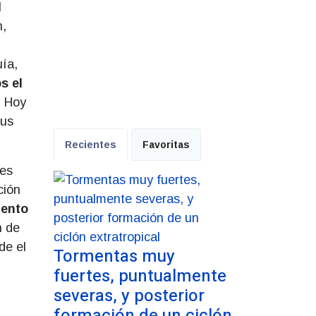
l
n,
ía,
s el
. Hoy
sus
Recientes
Favoritas
les
ción
iento
n de
de el
Tormentas muy
fuertes, puntualmente
severas, y posterior
formación de un ciclón