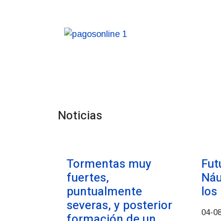
Noticias
Tormentas muy
Fut
fuertes,
Náu
puntualmente
los
severas, y posterior
04-0
formación de un