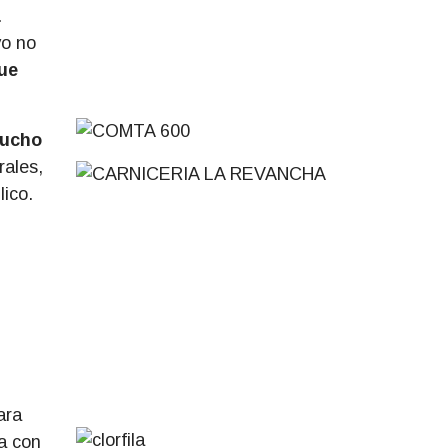
.
yo no
ue
aucho
rales,
lico.
ara
ya con