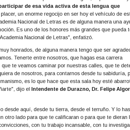
participar de esa vida activa de esta lengua que
placer, un enorme regocijo en ser hoy el vehículo de es
cademia Nacional de Letras es de alguna manera una ay
oción. Es uno de los honores más grandes que pueda t
cademia Nacional de Letras", enfatizó.
uy honrados, de alguna manera tengo que ser agrade
amos. Tenerte entre nosotros, que hagas esa carrera
; que te veamos caminar por nuestras calles, que te de
uiera de nosotros, para contarnos desde tu sabiduría, 
manismo, es lo que hace que esta sala hoy esté abarro
rte", dijo el
Intendente de Durazno,
Dr. Felipe Algo
o desde aquí, desde tu tierra, desde el terruño. Y lo ha
ún otro lado para que te calificaran o para que te dieran 
convicciones, con tu trabajo incansable, con tu investig