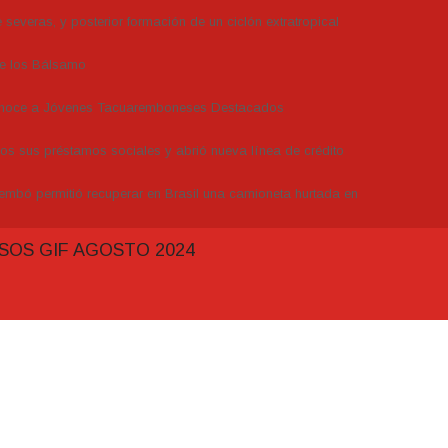
severas, y posterior formación de un ciclón extratropical
de los Bálsamo
conoce a Jóvenes Tacuaremboneses Destacados
dos sus préstamos sociales y abrió nueva línea de crédito
embó permitió recuperar en Brasil una camioneta hurtada en