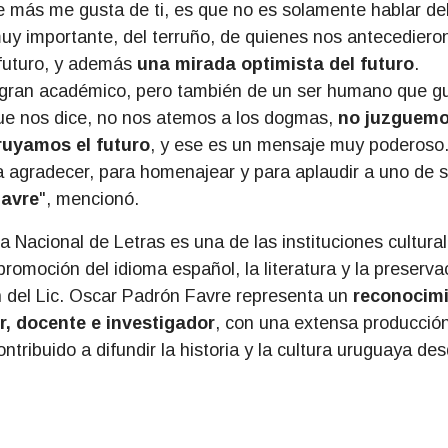
que más me gusta de ti, es que no es solamente hablar de
uy importante, del terruño, de quienes nos antecediero
 futuro, y además
una mirada optimista del futuro
.
n gran académico, pero también de un ser humano que gu
ue nos dice, no nos atemos a los dogmas,
no juzguemo
ruyamos el futuro
, y ese es un mensaje muy poderoso
a agradecer, para homenajear y para aplaudir a uno de 
Favre
", mencionó.
a Nacional de Letras es una de las instituciones cultura
promoción del idioma español, la literatura y la preserva
ón del Lic. Oscar Padrón Favre representa un
reconocim
r, docente e investigador
, con una extensa producció
ntribuido a difundir la historia y la cultura uruguaya des