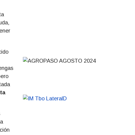
ta
uda,
ener
cido
tengas
pero
tada
rta
s
la
ación