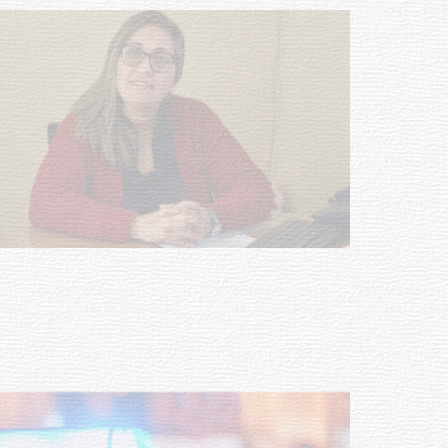
POLICIALES
Investigación de policías de
Tacuarembó permitió recuperar en
Brasil una camioneta hurtada en
Villa Ansina
04-08-2026