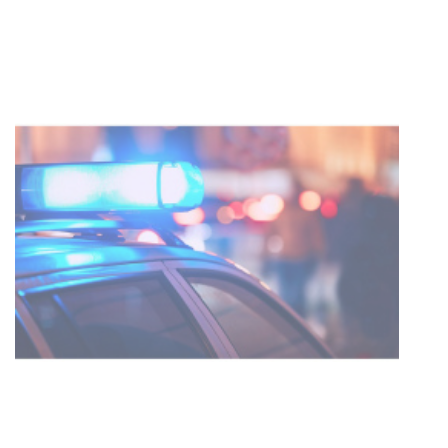
Investigación de policías de
Tacuarembó permitió recuperar en
Brasil una camioneta hurtada en
Villa Ansina
04-08-2026
NOTICIAS
Facultad de Artes llega a Durazno