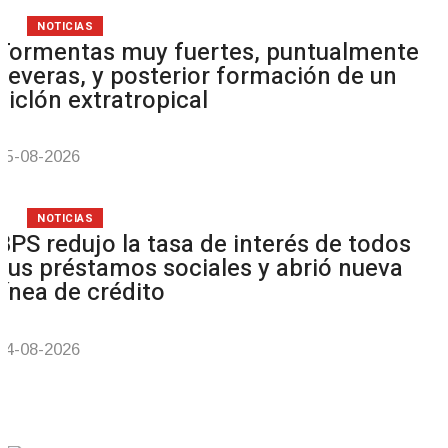
NOTICIAS
Tormentas muy fuertes, puntualmente
severas, y posterior formación de un
ciclón extratropical
05-08-2026
NOTICIAS
BPS redujo la tasa de interés de todos
sus préstamos sociales y abrió nueva
línea de crédito
04-08-2026