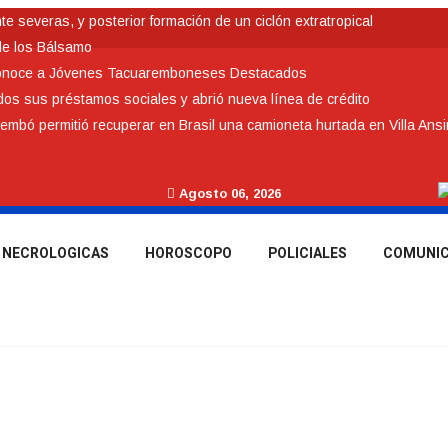
 severas, y posterior formación de un ciclón extratropical
de los Bálsamo
conoce a Jóvenes Tacuaremboneses Destacados
odos sus préstamos sociales y abrió nueva línea de crédito
rembó permitió recuperar en Brasil una camioneta hurtada en Villa Ans
Agosto 06, 2026
NECROLOGICAS
HOROSCOPO
POLICIALES
COMUNI