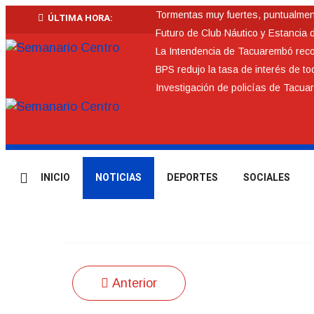
Tormentas muy fuertes, puntualmente
ÚLTIMA HORA:
Futuro de Club Náutico y Estancia 
La Intendencia de Tacuarembó re
BPS redujo la tasa de interés de t
Investigación de policías de Tacua
INICIO
NOTICIAS
DEPORTES
SOCIALES
Anterior