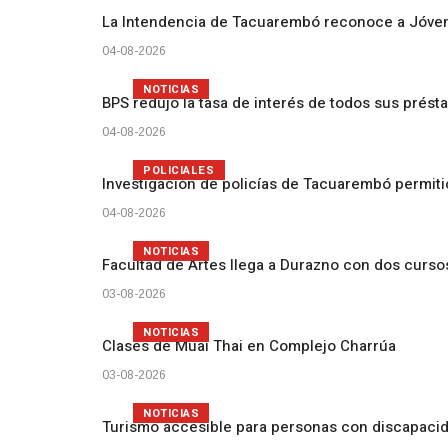
La Intendencia de Tacuarembó reconoce a Jóv
04-08-2026
NOTICIAS
BPS redujo la tasa de interés de todos sus prést
04-08-2026
POLICIALES
Investigación de policías de Tacuarembó permiti
04-08-2026
NOTICIAS
Facultad de Artes llega a Durazno con dos curs
03-08-2026
NOTICIAS
Clases de Muai Thai en Complejo Charrúa
03-08-2026
NOTICIAS
Turismo accesible para personas con discapacid