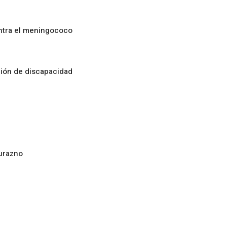
ontra el meningococo
ción de discapacidad
urazno