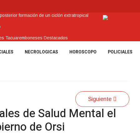
sterior formación de un ciclón extratropical
o
enes Tacuaremboneses Destacados
amos sociales y abrió nueva línea de crédito
CIALES
NECROLOGICAS
HOROSCOPO
POLICIALES
 recuperar en Brasil una camioneta hurtada en Villa Ansina
Siguiente
ales de Salud Mental el
bierno de Orsi