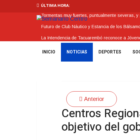
ÚLTIMA HORA:
Tormentas muy fuertes, puntualmente severas, y po
Futuro de Club Náutico y Estancia de los Bálsam
La Intendencia de Tacuarembó reconoce a Jóv
BPS redujo la tasa de interés de todos sus prést
INICIO
NOTICIAS
DEPORTES
SO
Investigación de policías de Tacuarembó permitió
Anterior
Centros Region
objetivo del go