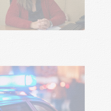
Investigación de policías de
Tacuarembó permitió recuperar en
Brasil una camioneta hurtada en
Villa Ansina
04-08-2026
NOTICIAS