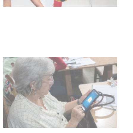
vacunación contra el
meningococo
03-08-2026
NOTICIAS
UTE hizo llamado laboral para
personas en situación de
discapacidad
03-08-2026
POLICIALES
Siniestro laboral con tiernizadora
de carne
01-08-2026