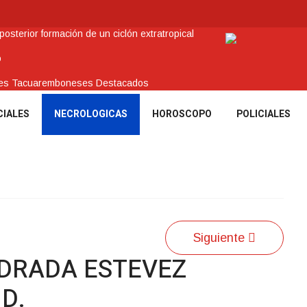
sterior formación de un ciclón extratropical
o
enes Tacuaremboneses Destacados
amos sociales y abrió nueva línea de crédito
CIALES
NECROLOGICAS
HOROSCOPO
POLICIALES
 recuperar en Brasil una camioneta hurtada en Villa Ansina
Siguiente
NDRADA ESTEVEZ
.D.