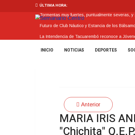
ÚLTIMA HORA:
Tormentas muy fuertes, puntualmente severas, y po
Futuro de Club Náutico y Estancia de los Bálsam
La Intendencia de Tacuarembó reconoce a Jóv
BPS redujo la tasa de interés de todos sus prést
INICIO
NOTICIAS
DEPORTES
SO
Investigación de policías de Tacuarembó permitió
Anterior
MARIA IRIS A
"Chichita" Q.E.P