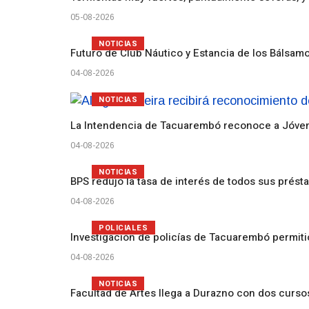
05-08-2026
NOTICIAS
Futuro de Club Náutico y Estancia de los Bálsam
04-08-2026
NOTICIAS
La Intendencia de Tacuarembó reconoce a Jóv
04-08-2026
NOTICIAS
BPS redujo la tasa de interés de todos sus prést
04-08-2026
POLICIALES
Investigación de policías de Tacuarembó permiti
04-08-2026
NOTICIAS
Facultad de Artes llega a Durazno con dos curs