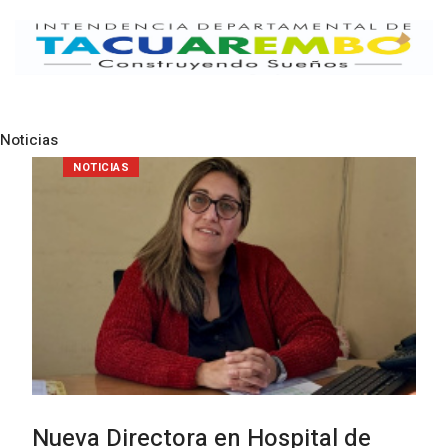
Noticias
Pre
N
POLICIALES
Investigación de policías de