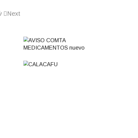
v
Next