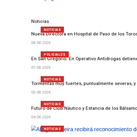
Noticias
NOTICIAS
Nueva Directora en Hospital de Paso de los Toro
08-08-2026
POLICIALES
En San Gregorio: En Operativo Antidrogas detien
07-08-2026
NOTICIAS
Tormentas muy fuertes, puntualmente severas, y 
05-08-2026
NOTICIAS
Futuro de Club Náutico y Estancia de los Bálsam
04-08-2026
NOTICIAS