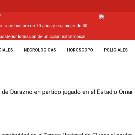
s
nen a un hombre de 70 años y una mujer de 60
sterior formación de un ciclón extratropical
o
CIALES
NECROLOGICAS
HOROSCOPO
POLICIALES
enes Tacuaremboneses Destacados
as de Durazno en partido jugado en el Estadio Omar