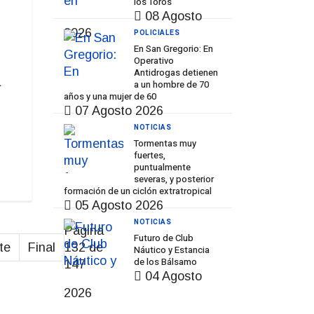
los Toros
08 Agosto
2026
POLICIALES
En San Gregorio: En
Operativo
Antidrogas detienen
a
a un hombre de 70
años y una mujer de 60
07 Agosto 2026
NOTICIAS
Tormentas muy
fuertes,
puntualmente
severas, y posterior
formación de un ciclón extratropical
05 Agosto 2026
NOTICIAS
Página
Futuro de Club
te
Final
132 de
Náutico y Estancia
de los Bálsamo
147
04 Agosto
2026