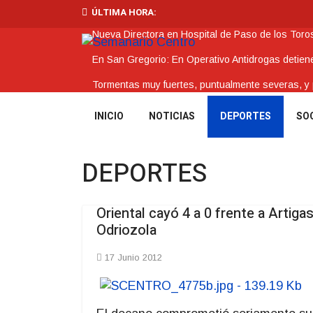
ÚLTIMA HORA:
Nueva Directora en Hospital de Paso de los Toro
En San Gregorio: En Operativo Antidrogas detie
Tormentas muy fuertes, puntualmente severas, y po
Futuro de Club Náutico y Estancia de los Bálsam
INICIO
NOTICIAS
DEPORTES
SO
La Intendencia de Tacuarembó reconoce a Jóv
DEPORTES
Oriental cayó 4 a 0 frente a Artig
Odriozola
17 Junio 2012