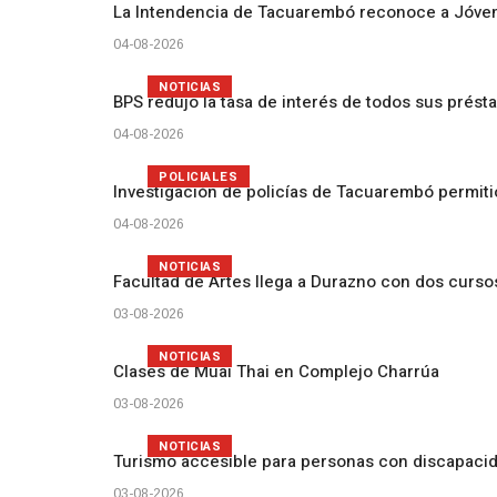
La Intendencia de Tacuarembó reconoce a Jóv
04-08-2026
NOTICIAS
BPS redujo la tasa de interés de todos sus prést
04-08-2026
POLICIALES
Investigación de policías de Tacuarembó permiti
04-08-2026
NOTICIAS
Facultad de Artes llega a Durazno con dos curs
03-08-2026
NOTICIAS
Clases de Muai Thai en Complejo Charrúa
03-08-2026
NOTICIAS
Turismo accesible para personas con discapacid
03-08-2026