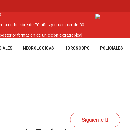
s
nen a un hombre de 70 años y una mujer de 60
sterior formación de un ciclón extratropical
o
CIALES
NECROLOGICAS
HOROSCOPO
POLICIALES
enes Tacuaremboneses Destacados
Siguiente