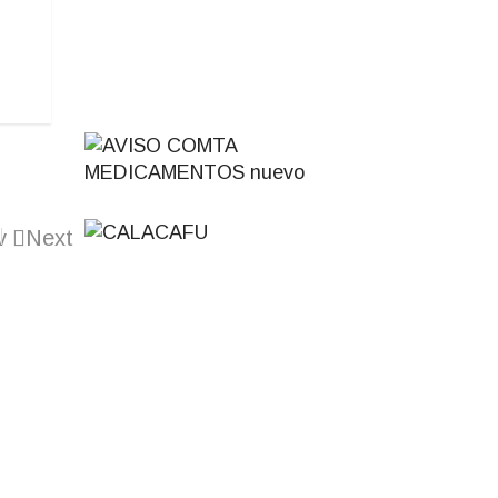
v
Next