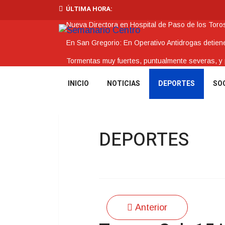
ÚLTIMA HORA:
Nueva Directora en Hospital de Paso de los Toro
En San Gregorio: En Operativo Antidrogas detie
Tormentas muy fuertes, puntualmente severas, y po
Futuro de Club Náutico y Estancia de los Bálsam
INICIO
NOTICIAS
DEPORTES
SO
La Intendencia de Tacuarembó reconoce a Jóv
DEPORTES
Anterior