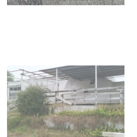
Clases de Muai Thai en Complejo
Charrúa
03-08-2026
NOTICIAS
Turismo accesible para personas
con discapacidad y adultos
mayores