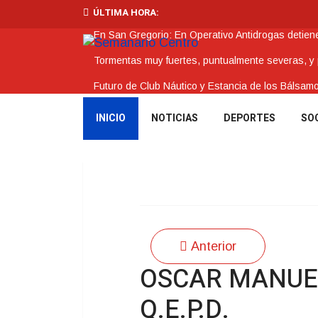
ÚLTIMA HORA:
En San Gregorio: En Operativo Antidrogas detie
Tormentas muy fuertes, puntualmente severas, y po
Futuro de Club Náutico y Estancia de los Bálsam
La Intendencia de Tacuarembó reconoce a Jóv
INICIO
NOTICIAS
DEPORTES
SO
BPS redujo la tasa de interés de todos sus prést
Anterior
OSCAR MANUE
Q.E.P.D.