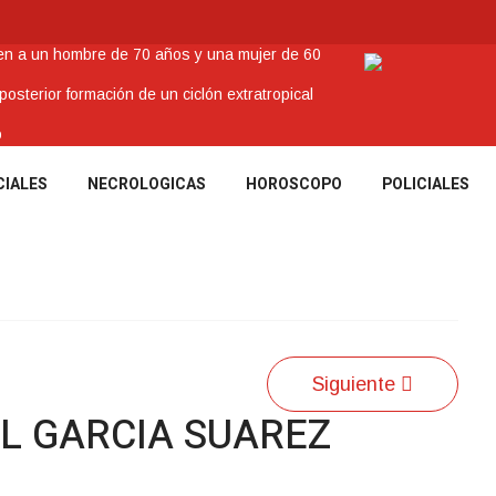
nen a un hombre de 70 años y una mujer de 60
sterior formación de un ciclón extratropical
o
enes Tacuaremboneses Destacados
CIALES
NECROLOGICAS
HOROSCOPO
POLICIALES
amos sociales y abrió nueva línea de crédito
Siguiente
L GARCIA SUAREZ