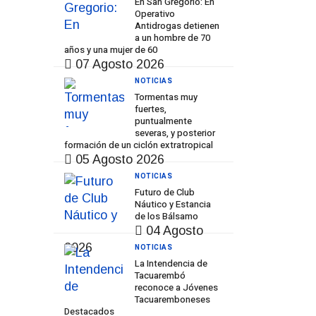
En San Gregorio: En
Operativo
Antidrogas detienen
a un hombre de 70
años y una mujer de 60
07 Agosto 2026
NOTICIAS
Tormentas muy
fuertes,
puntualmente
severas, y posterior
formación de un ciclón extratropical
05 Agosto 2026
NOTICIAS
Futuro de Club
Náutico y Estancia
de los Bálsamo
04 Agosto
2026
NOTICIAS
La Intendencia de
Tacuarembó
reconoce a Jóvenes
Tacuaremboneses
Destacados