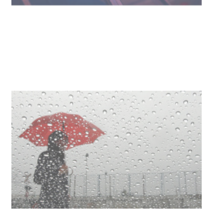
Facultad de Artes llega a Durazno
con dos cursos de formación
03-08-2026
NOTICIAS
Clases de Muai Thai en Complejo
Charrúa