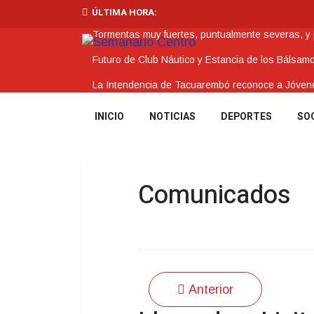
ÚLTIMA HORA:
Tormentas muy fuertes, puntualmente severas, y po
Futuro de Club Náutico y Estancia de los Bálsam
La Intendencia de Tacuarembó reconoce a Jóv
BPS redujo la tasa de interés de todos sus prést
INICIO
NOTICIAS
DEPORTES
SO
Investigación de policías de Tacuarembó permitió
Comunicados
Anterior