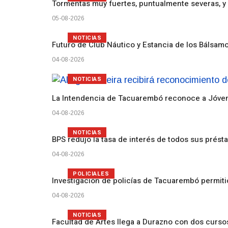
Tormentas muy fuertes, puntualmente severas, y 
05-08-2026
NOTICIAS
Futuro de Club Náutico y Estancia de los Bálsam
04-08-2026
NOTICIAS
La Intendencia de Tacuarembó reconoce a Jóv
04-08-2026
NOTICIAS
BPS redujo la tasa de interés de todos sus prést
04-08-2026
POLICIALES
Investigación de policías de Tacuarembó permiti
04-08-2026
NOTICIAS
Facultad de Artes llega a Durazno con dos curs