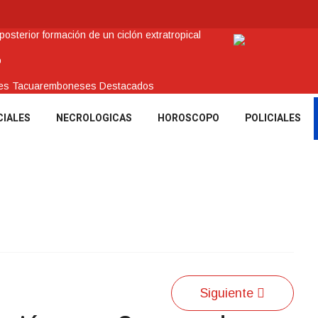
sterior formación de un ciclón extratropical
o
enes Tacuaremboneses Destacados
amos sociales y abrió nueva línea de crédito
CIALES
NECROLOGICAS
HOROSCOPO
POLICIALES
 recuperar en Brasil una camioneta hurtada en Villa Ansina
Siguiente