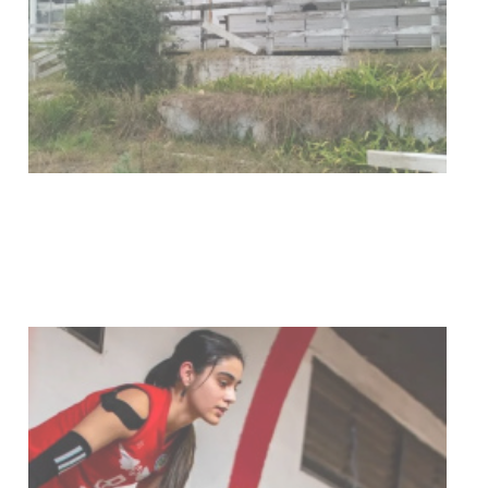
03-08-2026
NOTICIAS
Actualización sobre la agenda de
vacunación contra el
meningococo
03-08-2026
NOTICIAS
UTE hizo llamado laboral para
personas en situación de
discapacidad
03-08-2026