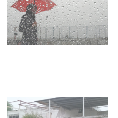
Clases de Muai Thai en Complejo
Charrúa
03-08-2026
NOTICIAS
Turismo accesible para personas
con discapacidad y adultos
mayores