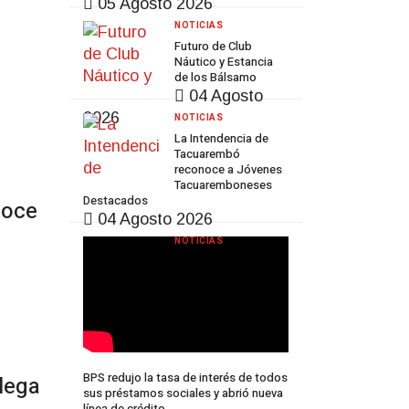
05 Agosto 2026
NOTICIAS
Futuro de Club
Náutico y Estancia
de los Bálsamo
Prev
Next
04 Agosto
2026
NOTICIAS
La Intendencia de
Tacuarembó
reconoce a Jóvenes
Tacuaremboneses
Destacados
noce
04 Agosto 2026
NOTICIAS
BPS redujo la tasa de interés de todos
llega
sus préstamos sociales y abrió nueva
línea de crédito