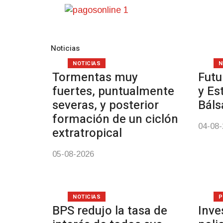
Noticias
NOTICIAS
N
Tormentas muy
Futu
fuertes, puntualmente
y Es
severas, y posterior
Bál
formación de un ciclón
04-08
extratropical
05-08-2026
NOTICIAS
P
BPS redujo la tasa de
Inve