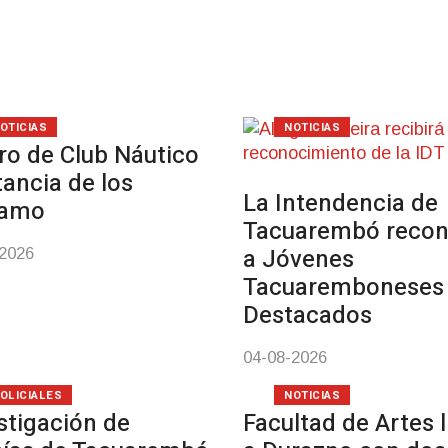
OTICIAS
NOTICIAS
ro de Club Náutico
tancia de los
La Intendencia de
samo
Tacuarembó reco
a Jóvenes
-2026
Tacuaremboneses
Destacados
04-08-2026
OLICIALES
NOTICIAS
stigación de
Facultad de Artes 