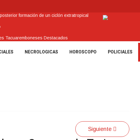
sterior formación de un ciclón extratropical
o
enes Tacuaremboneses Destacados
amos sociales y abrió nueva línea de crédito
CIALES
NECROLOGICAS
HOROSCOPO
POLICIALES
 recuperar en Brasil una camioneta hurtada en Villa Ansina
Siguiente