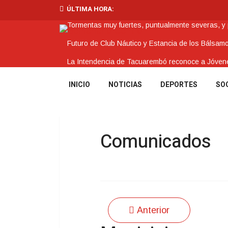
ÚLTIMA HORA:
Tormentas muy fuertes, puntualmente severas, y po
Futuro de Club Náutico y Estancia de los Bálsam
La Intendencia de Tacuarembó reconoce a Jóv
BPS redujo la tasa de interés de todos sus prést
INICIO
NOTICIAS
DEPORTES
SO
Investigación de policías de Tacuarembó permitió
Comunicados
Anterior