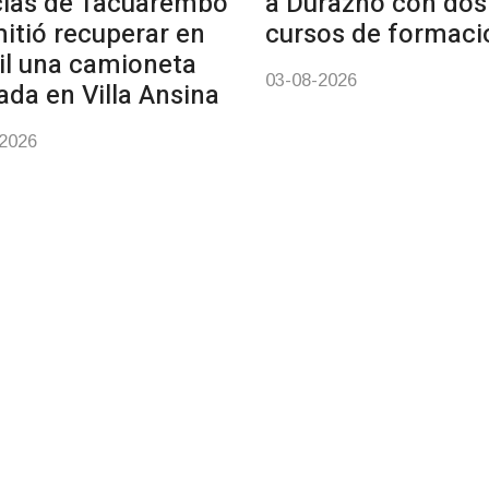
cías de Tacuarembó
a Durazno con dos
itió recuperar en
cursos de formaci
il una camioneta
03-08-2026
ada en Villa Ansina
-2026