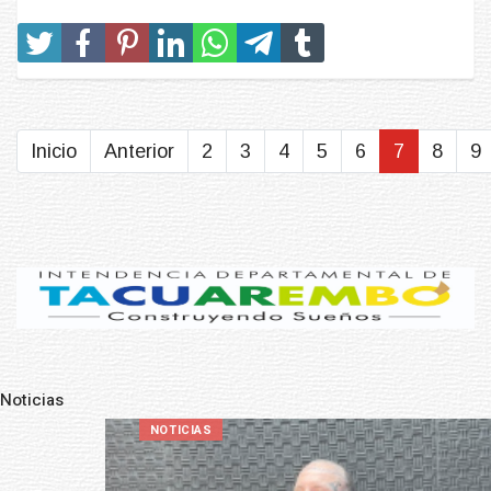
Inicio
Anterior
2
3
4
5
6
7
8
9
Noticias
Pre
N
NOTICIAS