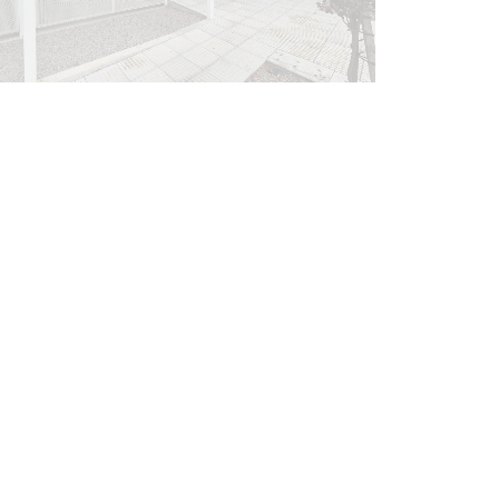
de carne
01-08-2026
NOTICIAS
Inauguran Destacamento de la
Republicana en Durazno
31-07-2026