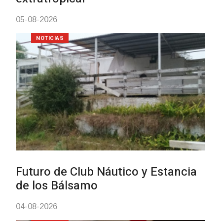
NOTICIAS
Turismo accesible para personas
con discapacidad y adultos
mayores
03-08-2026
NOTICIAS
Actualización sobre la agenda de
vacunación contra el
meningococo
03-08-2026
NOTICIAS
UTE hizo llamado laboral para
personas en situación de