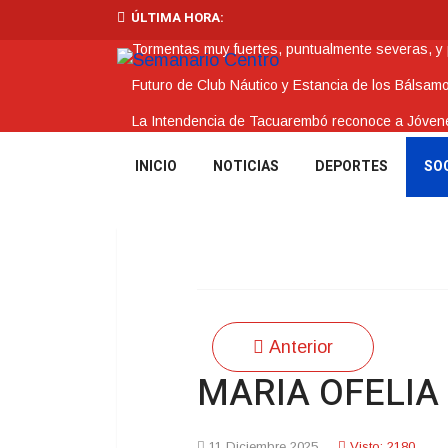
ÚLTIMA HORA:
Tormentas muy fuertes, puntualmente severas, y po
Futuro de Club Náutico y Estancia de los Bálsam
La Intendencia de Tacuarembó reconoce a Jóv
BPS redujo la tasa de interés de todos sus prést
INICIO
NOTICIAS
DEPORTES
SO
Investigación de policías de Tacuarembó permitió
Anterior
MARIA OFELIA 
11 Diciembre 2025
Visto: 2180