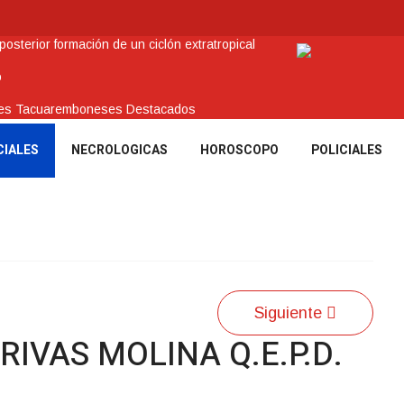
sterior formación de un ciclón extratropical
o
enes Tacuaremboneses Destacados
amos sociales y abrió nueva línea de crédito
CIALES
NECROLOGICAS
HOROSCOPO
POLICIALES
 recuperar en Brasil una camioneta hurtada en Villa Ansina
Siguiente
RIVAS MOLINA Q.E.P.D.