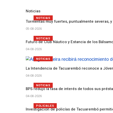
Noticias
NOTICIAS
Tormentas muy fuertes, puntualmente severas, y 
05-08-2026
NOTICIAS
Futuro de Club Náutico y Estancia de los Bálsam
04-08-2026
NOTICIAS
La Intendencia de Tacuarembó reconoce a Jóv
04-08-2026
NOTICIAS
BPS redujo la tasa de interés de todos sus prést
04-08-2026
POLICIALES
Investigación de policías de Tacuarembó permiti