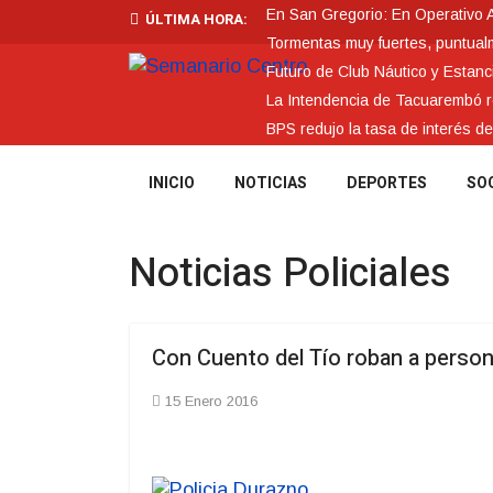
En San Gregorio: En Operativo 
ÚLTIMA HORA:
Tormentas muy fuertes, puntualme
Futuro de Club Náutico y Estanc
La Intendencia de Tacuarembó
BPS redujo la tasa de interés d
INICIO
NOTICIAS
DEPORTES
SO
Noticias Policiales
Con Cuento del Tío roban a perso
15 Enero 2016