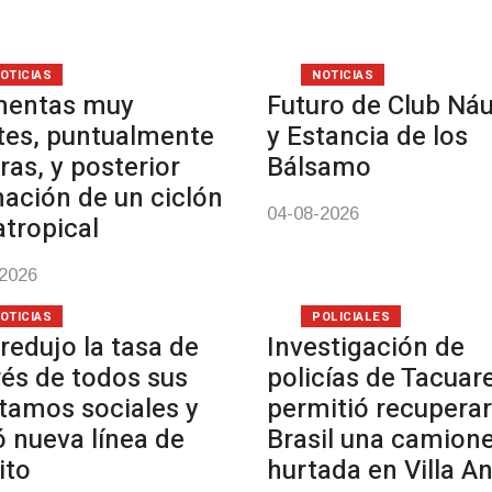
OTICIAS
NOTICIAS
mentas muy
Futuro de Club Náu
tes, puntualmente
y Estancia de los
ras, y posterior
Bálsamo
ación de un ciclón
04-08-2026
atropical
-2026
OTICIAS
POLICIALES
redujo la tasa de
Investigación de
rés de todos sus
policías de Tacua
tamos sociales y
permitió recuperar
ó nueva línea de
Brasil una camion
ito
hurtada en Villa A