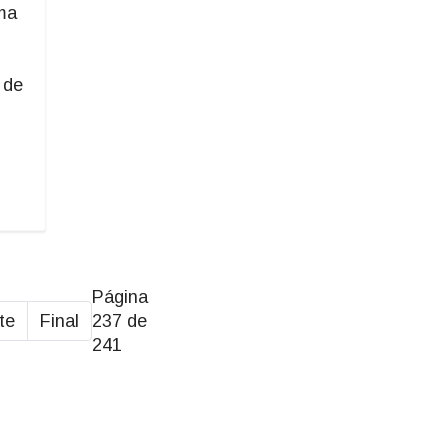
ma
n
 de
Página
te
Final
237 de
241