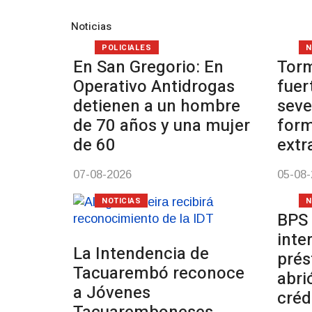
Noticias
POLICIALES
N
En San Gregorio: En
Tor
Operativo Antidrogas
fuer
detienen a un hombre
seve
de 70 años y una mujer
form
de 60
extr
07-08-2026
05-08
NOTICIAS
N
BPS 
inte
La Intendencia de
prés
Tacuarembó reconoce
abri
a Jóvenes
créd