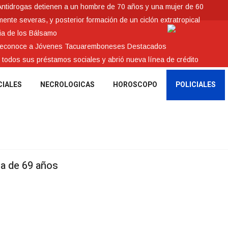
Antidrogas detienen a un hombre de 70 años y una mujer de 60
nte severas, y posterior formación de un ciclón extratropical
ia de los Bálsamo
 reconoce a Jóvenes Tacuaremboneses Destacados
e todos sus préstamos sociales y abrió nueva línea de crédito
CIALES
NECROLOGICAS
HOROSCOPO
POLICIALES
na de 69 años