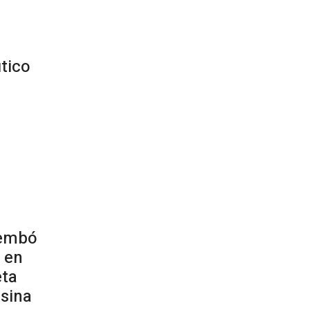
Prev
Next
tico
rembó
 en
eta
nsina