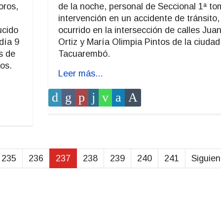
oros,
de la noche, personal de Seccional 1ª to
intervención en un accidente de tránsito,
ucido
ocurrido en la intersección de calles Jua
día 9
Ortiz y María Olimpia Pintos de la ciudad
s de
Tacuarembó.
tos.
Leer más...
235
236
237
238
239
240
241
Siguien