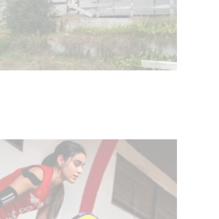
Actualización sobre la agenda de
vacunación contra el
meningococo
03-08-2026
NOTICIAS
UTE hizo llamado laboral para
personas en situación de