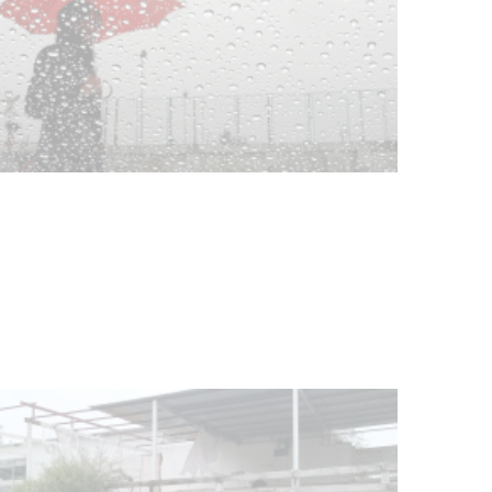
Clases de Muai Thai en Complejo
Charrúa
03-08-2026
NOTICIAS
Turismo accesible para personas
con discapacidad y adultos
mayores
03-08-2026
NOTICIAS