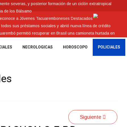
nte severas, y posterior formación de un ciclón extratropical
ia de los Bálsamo
 reconoce a Jóvenes Tacuaremboneses Destacados
e todos sus préstamos sociales y abrió nueva línea de crédito
cuarembó permitió recuperar en Brasil una camioneta hurtada en
CIALES
NECROLOGICAS
HOROSCOPO
POLICIALES
les
Siguiente