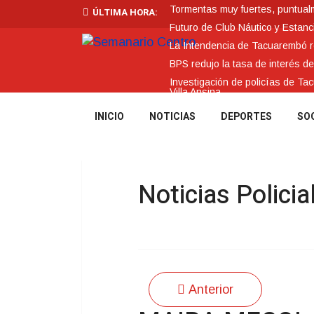
Tormentas muy fuertes, puntualme
ÚLTIMA HORA:
Futuro de Club Náutico y Estanc
La Intendencia de Tacuarembó
BPS redujo la tasa de interés d
Investigación de policías de Ta
Villa Ansina
INICIO
NOTICIAS
DEPORTES
SO
Noticias Policia
Anterior