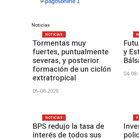
Noticias
NOTICIAS
N
Tormentas muy
Futu
fuertes, puntualmente
y Es
severas, y posterior
Bál
formación de un ciclón
04-08
extratropical
05-08-2026
NOTICIAS
P
BPS redujo la tasa de
Inve
interés de todos sus
poli