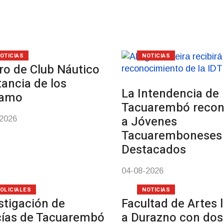
OTICIAS
NOTICIAS
ro de Club Náutico
tancia de los
La Intendencia de
samo
Tacuarembó reco
a Jóvenes
-2026
Tacuaremboneses
Destacados
04-08-2026
OLICIALES
NOTICIAS
stigación de
Facultad de Artes 
cías de Tacuarembó
a Durazno con dos