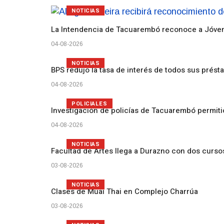
NOTICIAS
La Intendencia de Tacuarembó reconoce a Jóv
04-08-2026
NOTICIAS
BPS redujo la tasa de interés de todos sus prést
04-08-2026
POLICIALES
Investigación de policías de Tacuarembó permiti
04-08-2026
NOTICIAS
Facultad de Artes llega a Durazno con dos curs
03-08-2026
NOTICIAS
Clases de Muai Thai en Complejo Charrúa
03-08-2026