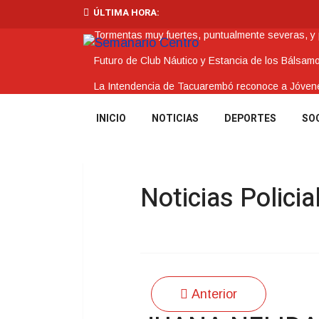
ÚLTIMA HORA:
Tormentas muy fuertes, puntualmente severas, y po
Futuro de Club Náutico y Estancia de los Bálsam
La Intendencia de Tacuarembó reconoce a Jóv
BPS redujo la tasa de interés de todos sus prést
INICIO
NOTICIAS
DEPORTES
SO
Investigación de policías de Tacuarembó permitió
Noticias Policia
Anterior