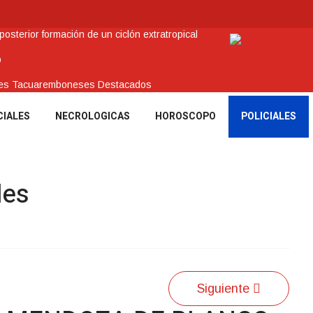
sterior formación de un ciclón extratropical
o
enes Tacuaremboneses Destacados
amos sociales y abrió nueva línea de crédito
CIALES
NECROLOGICAS
HOROSCOPO
POLICIALES
 recuperar en Brasil una camioneta hurtada en Villa Ansina
les
Siguiente