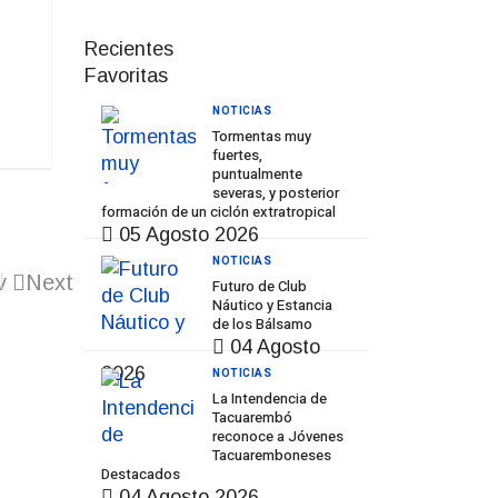
Recientes
Favoritas
NOTICIAS
Tormentas muy
fuertes,
puntualmente
severas, y posterior
formación de un ciclón extratropical
05 Agosto 2026
NOTICIAS
v
Next
Futuro de Club
Náutico y Estancia
de los Bálsamo
04 Agosto
2026
NOTICIAS
La Intendencia de
Tacuarembó
reconoce a Jóvenes
Tacuaremboneses
Destacados
04 Agosto 2026