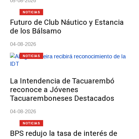
Turismo accesible 
con discapacidad y
mayores
03-08-2026
NOTICIAS
Actualización sobre
vacunación contra 
meningococo
03-08-2026
NOTICIAS
UTE hizo llamado l
personas en situac
discapacidad