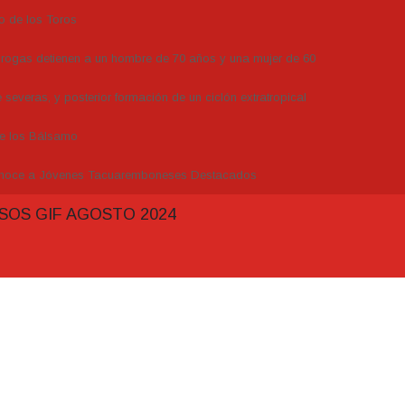
o de los Toros
drogas detienen a un hombre de 70 años y una mujer de 60
severas, y posterior formación de un ciclón extratropical
de los Bálsamo
conoce a Jóvenes Tacuaremboneses Destacados