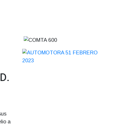
D.
sus
lio a