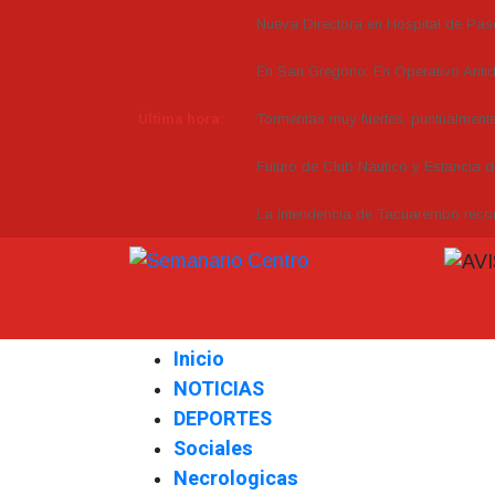
Nueva Directora en Hospital de Pas
En San Gregorio: En Operativo Anti
Última hora:
Tormentas muy fuertes, puntualmente 
Futuro de Club Náutico y Estancia 
La Intendencia de Tacuarembó re
Inicio
NOTICIAS
DEPORTES
Sociales
Necrologicas